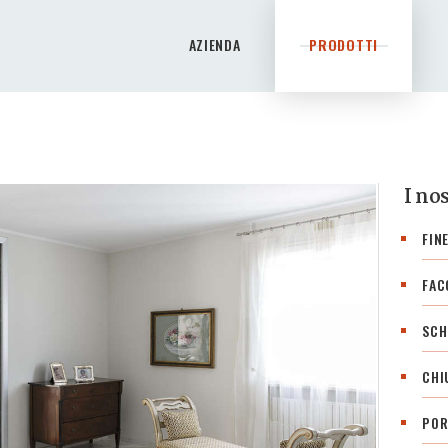
AZIENDA
AZIENDA
PRODOTTI
PRODOTTI
PRODUZIONE
SERVIZI
PREVENTIVO
I nos
CONTATTI
FIN
FAC
SCH
CHI
POR