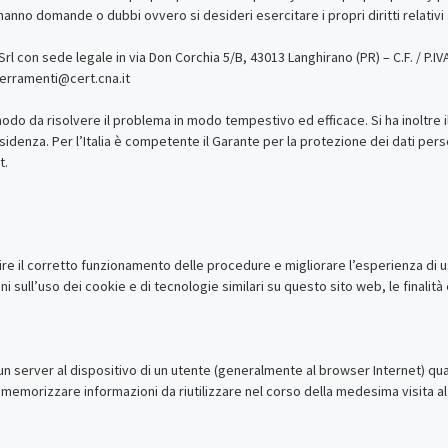
anno domande o dubbi ovvero si desideri esercitare i propri diritti relativi ai
. Srl con sede legale in via Don Corchia 5/B, 43013 Langhirano (PR) – C.F. / P.I
serramenti@cert.cna.it
 modo da risolvere il problema in modo tempestivo ed efficace. Si ha inoltre i
sidenza. Per l’Italia è competente il Garante per la protezione dei dati perso
t.
re il corretto funzionamento delle procedure e migliorare l’esperienza di us
sull’uso dei cookie e di tecnologie similari su questo sito web, le finalità e
da un server al dispositivo di un utente (generalmente al browser Internet) 
emorizzare informazioni da riutilizzare nel corso della medesima visita al 