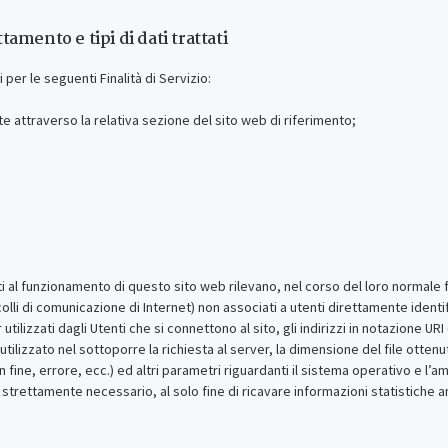
ttamento e tipi di dati trattati
 per le seguenti Finalità di Servizio:
nte attraverso la relativa sezione del sito web di riferimento;
cati al funzionamento di questo sito web rilevano, nel corso del loro normale 
lli di comunicazione di Internet) non associati a utenti direttamente identifi
 utilizzati dagli Utenti che si connettono al sito, gli indirizzi in notazione U
o utilizzato nel sottoporre la richiesta al server, la dimensione del file otten
n fine, errore, ecc.) ed altri parametri riguardanti il sistema operativo e l’a
 strettamente necessario, al solo fine di ricavare informazioni statistiche a