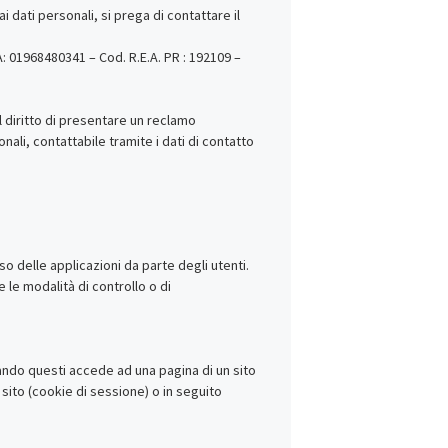
 dati personali, si prega di contattare il
VA: 01968480341 – Cod. R.E.A. PR : 192109 –
l diritto di presentare un reclamo
nali, contattabile tramite i dati di contatto
o delle applicazioni da parte degli utenti.
 le modalità di controllo o di
quando questi accede ad una pagina di un sito
sito (cookie di sessione) o in seguito