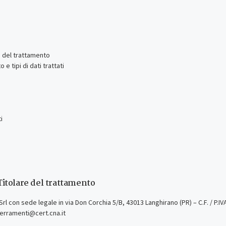
re del trattamento
 e tipi di dati trattati
i
l Titolare del trattamento
. Srl con sede legale in via Don Corchia 5/B, 43013 Langhirano (PR) – C.F. / P.I
serramenti@cert.cna.it