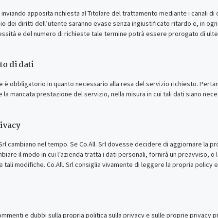
i inviando apposita richiesta al Titolare del trattamento mediante i canali di 
zio dei diritti dell’utente saranno evase senza ingiustificato ritardo e, in ogn
ssità e del numero di richieste tale termine potrà essere prorogato di ulteri
o di dati
e è obbligatorio in quanto necessario alla resa del servizio richiesto. Pertan
 la mancata prestazione del servizio, nella misura in cui tali dati siano necessa
rivacy
. Srl cambiano nel tempo. Se Co.All. Srl dovesse decidere di aggiornare la pro
are il modo in cui l’azienda tratta i dati personali, fornirà un preavviso, o
tali modifiche. Co.All. Srl consiglia vivamente di leggere la propria policy e
mmenti e dubbi sulla propria politica sulla privacy e sulle proprie privacy p