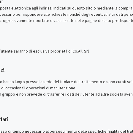
TE
di posta elettronica agli indirizzi indicati su questo sito o mediante la comp
cessario per rispondere alle richieste nonché degli eventuali altri dati person
progressivamente riportate o visualizzate nelle pagine del sito predisposte p
ll’utente saranno di esclusiva proprietà di Co.All. Srl.
zi
ito hanno luogo presso la sede del titolare del trattamento e sono curati so
i di occasionali operazioni di manutenzione.
un gruppo e non prevede di trasferire i dati dell’utente ad altre società aven
dati
 lasso di tempo necessario al perseguimento delle specifiche finalità del tra