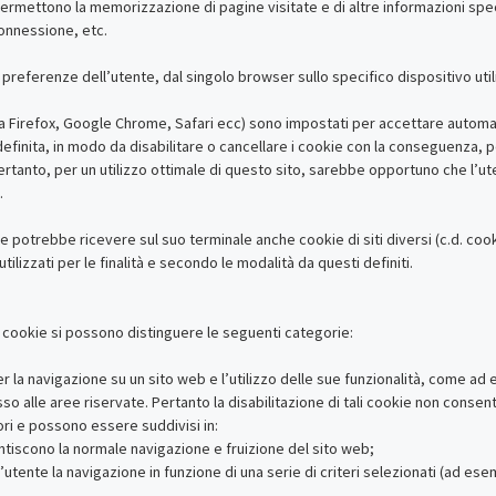
o, permettono la memorizzazione di pagine visitate e di altre informazioni 
onnessione, etc.
 preferenze dell’utente, dal singolo browser sullo specifico dispositivo uti
la Firefox, Google Chrome, Safari ecc) sono impostati per accettare automati
inita, in modo da disabilitare o cancellare i cookie con la conseguenza, pe
rtanto, per un utilizzo ottimale di questo sito, sarebbe opportuno che l’ut
.
te potrebbe ricevere sul suo terminale anche cookie di siti diversi (c.d. cook
tilizzati per le finalità e secondo le modalità da questi definiti.
dei cookie si possono distinguere le seguenti categorie:
r la navigazione su un sito web e l’utilizzo delle sue funzionalità, come a
o alle aree riservate. Pertanto la disabilitazione di tali cookie non consente 
ori e possono essere suddivisi in:
ntiscono la normale navigazione e fruizione del sito web;
utente la navigazione in funzione di una serie di criteri selezionati (ad esempi