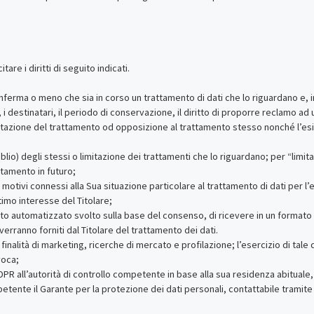
are i diritti di seguito indicati.
onferma o meno che sia in corso un trattamento di dati che lo riguardano e, i
, i destinatari, il periodo di conservazione, il diritto di proporre reclamo ad un
limitazione del trattamento od opposizione al trattamento stesso nonché l’e
’oblio) degli stessi o limitazione dei trattamenti che lo riguardano; per “limi
attamento in futuro;
motivi connessi alla Sua situazione particolare al trattamento di dati per l
timo interesse del Titolare;
ento automatizzato svolto sulla base del consenso, di ricevere in un formato 
 verranno forniti dal Titolare del trattamento dei dati.
nalità di marketing, ricerche di mercato e profilazione; l’esercizio di tale 
voca;
DPR all’autorità di controllo competente in base alla sua residenza abituale,
ompetente il Garante per la protezione dei dati personali, contattabile tramite 